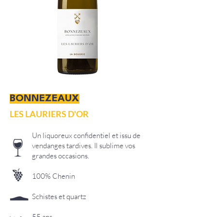
BONNEZEAUX
LES LAURIERS D'OR
Un liquoreux confidentiel et issu de
vendanges tardives. Il sublime vos
grandes occasions.​
100% Chenin
Schistes et quartz
55 ans