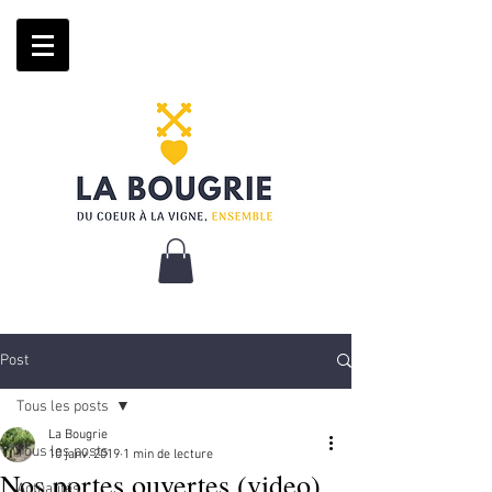
Post
Tous les posts
La Bougrie
Tous les posts
10 janv. 2019
1 min de lecture
Nos portes ouvertes (video)
Actualités