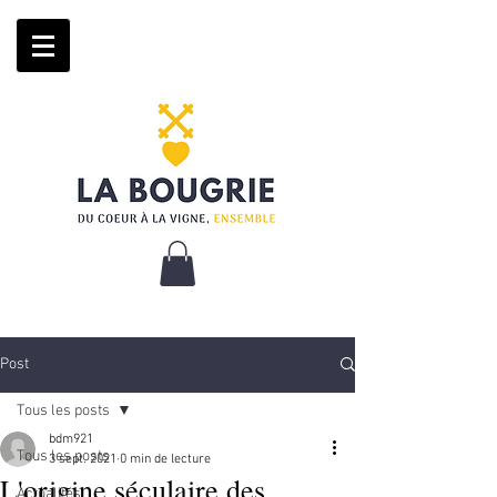
Post
Tous les posts
bdm921
Tous les posts
3 sept. 2021
0 min de lecture
L'origine séculaire des
Actualités