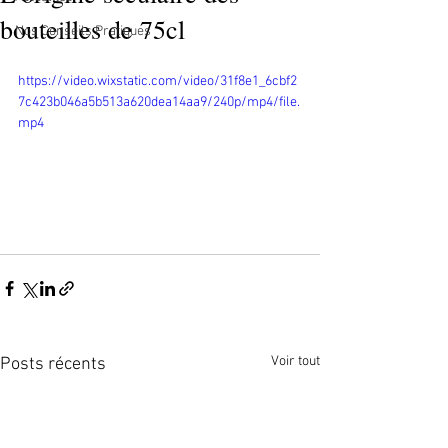
bouteilles de 75cl
Nos Conseils Pratiques
https://video.wixstatic.com/video/31f8e1_6cbf2
7c423b046a5b513a620dea14aa9/240p/mp4/file.
mp4
Voir tout
Posts récents