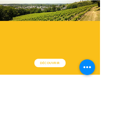
DÉCOUVRIR
LA BOUGRIE
UNE APPROCHE
DURABLE
Vigneron Indépendant, tourné vers
l'avenir et engagé dans une démarche
environnementale globale, le domaine a
choisi de :