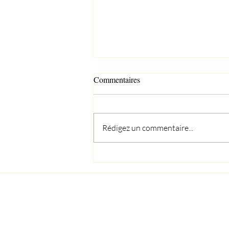
Commentaires
Rédigez un commentaire...
Mise en bouteille du millésime
2021