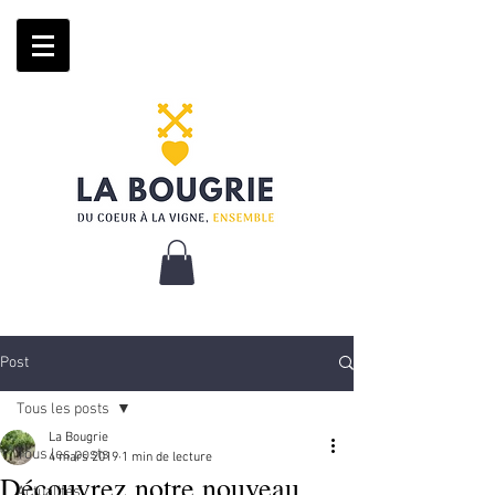
Post
Tous les posts
La Bougrie
Tous les posts
4 mars 2019
1 min de lecture
Découvrez notre nouveau
Actualités